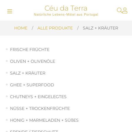
Céu da Terra
Umschalten
☰
Natürliche Lebens-Mittel aus Portugal
der
Navigation
HOME
ALLE PRODUKTE
SALZ + KRÄUTER
FRISCHE FRÜCHTE
OLIVEN + OLIVENÖLE
SALZ + KRÄUTER
GHEE + SUPERFOOD
CHUTNEYS + EINGELEGTES
NÜSSE + TROCKENFRÜCHTE
HONIG + MARMELADEN + SÜßES