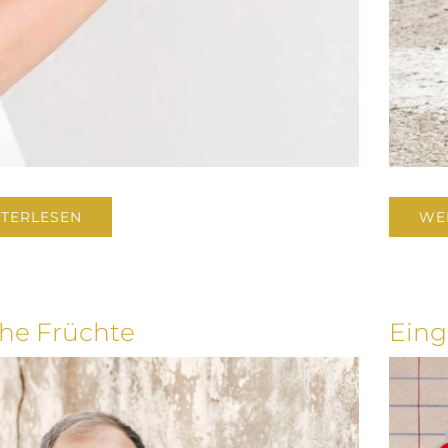
TERLESEN
WE
che Früchte
Eing