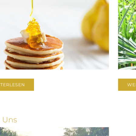
TERLESEN
WE
 Uns