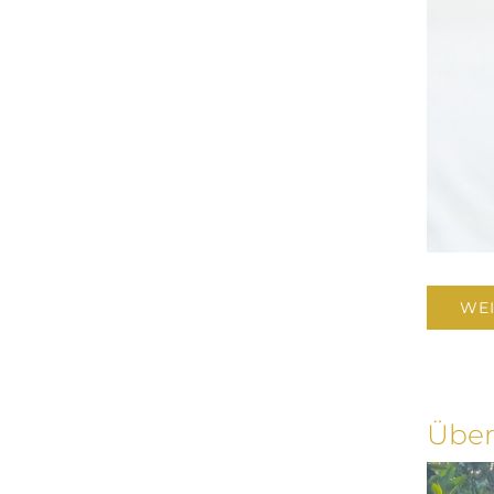
WEI
Über