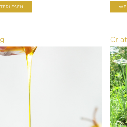
TERLESEN
WE
ig
Criat