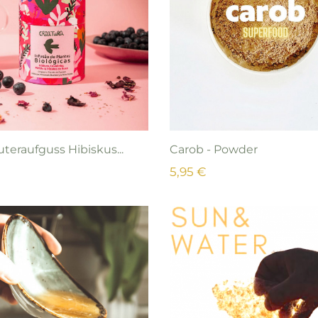
uteraufguss Hibiskus...
Carob - Powder
5,95 €