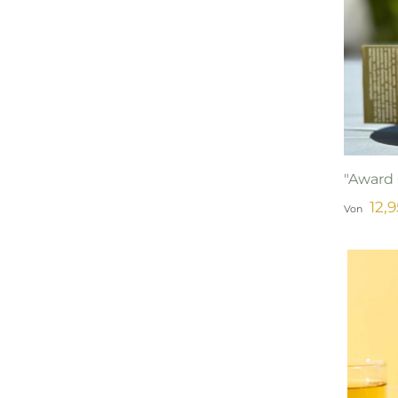
"Award
12,
Von