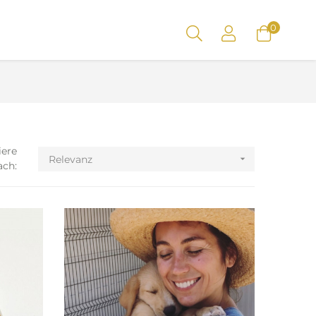
0
iere
Relevanz

ach: