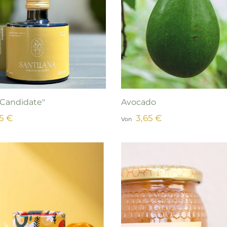
 Candidate"
Avocado
95 €
3,65 €
Von