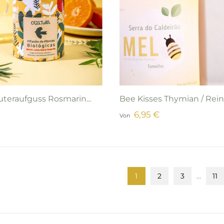
uteraufguss Rosmarin...
Bee Kisses Thymian / Reine
6,95 €
Von
1
2
3
…
11