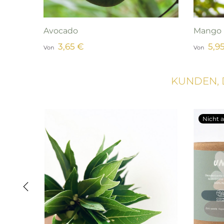
Avocado
Mango
3,65 €
5,9
Von
Von
KUNDEN, 
Nicht a
‹