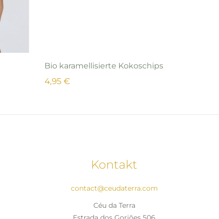
Bio karamellisierte Kokoschips
Bio kara
4,95 €
6,95 €
Kontakt
contact@ceudaterra.com
Céu da Terra
Estrada dos Gorjões 506