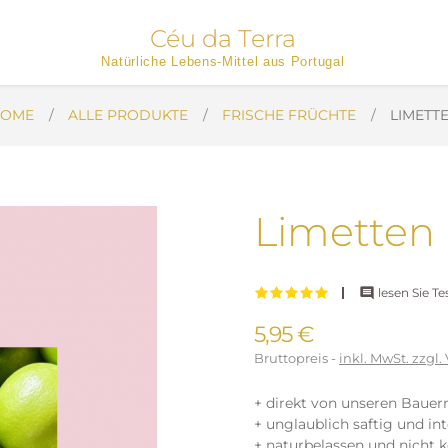
Céu da Terra
Natürliche Lebens-Mittel aus Portugal
OME
ALLE PRODUKTE
FRISCHE FRÜCHTE
LIMETT
Limetten

lesen Sie Te
5,95 €
Bruttopreis
inkl. MwSt. zzgl
+ direkt von unseren Bauern
+ unglaublich saftig und i
+ naturbelassen und nicht 