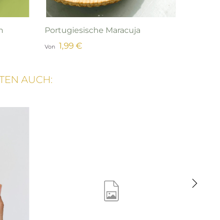
n
Portugiesische Maracuja
Zitron
1,99 €
4,9
Von
Von
TEN AUCH:
›