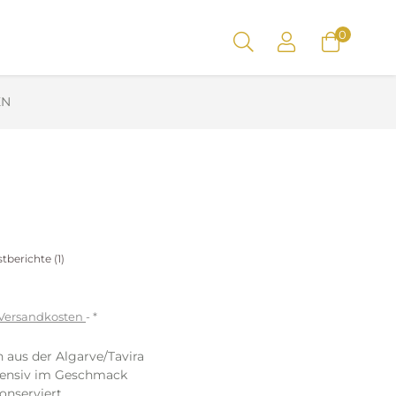
0
EN
stberichte (
1
)
. Versandkosten
*
 aus der Algarve/Tavira
ntensiv im Geschmack
konserviert