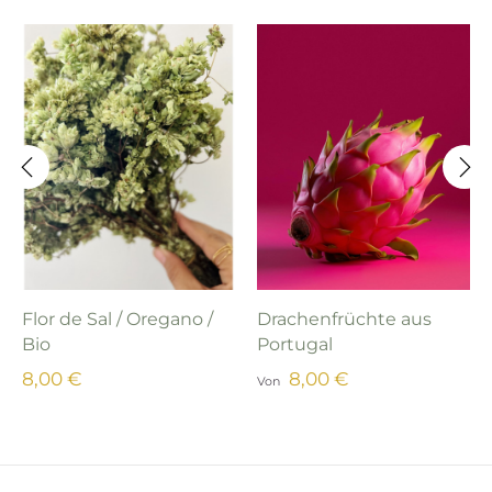
‹
›
Flor de Sal / Oregano /
Drachenfrüchte aus
Bio
Portugal
8,00 €
8,00 €
Von