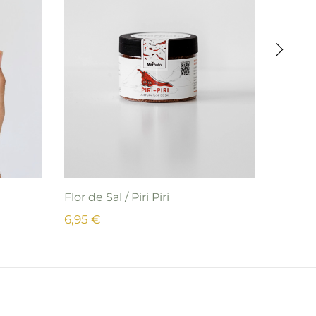
›
Flor de Sal / Piri Piri
Bee Ki
6,95 €
6,9
Von