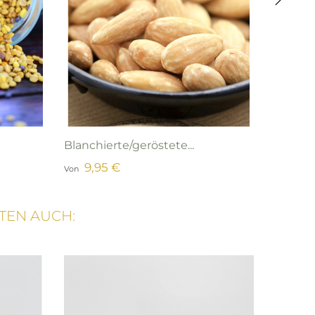
›
Blanchierte/geröstete...
Bio Ris
9,95 €
5,9
Von
Von
TEN AUCH: