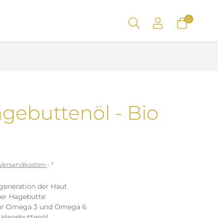
0
gebuttenöl - Bio
. Versandkosten
*
egeneration der Haut
der Hagebutte
 für Omega 3 und Omega 6
es Hagebuttenöl