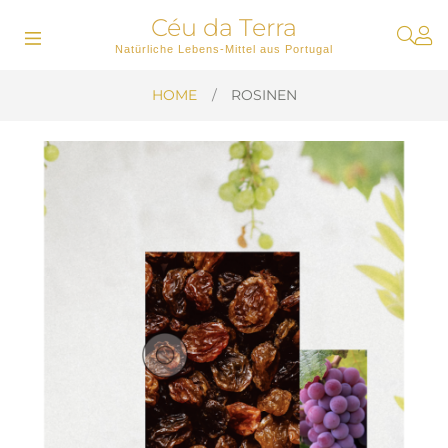
Céu da Terra
Umschalten
☰
Natürliche Lebens-Mittel aus Portugal
der
Navigation
HOME
ROSINEN